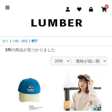
0
全て
|
小物・雑貨
|
帽子
3件
の商品が見つかりました