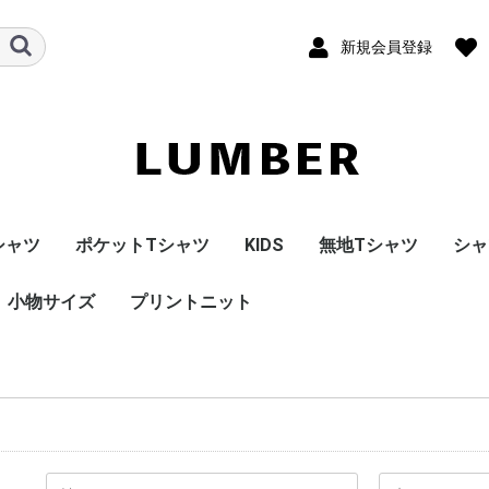
新規会員登録
シャツ
ポケットTシャツ
KIDS
無地Tシャツ
シャ
ニーカーシリーズ
りシリーズ
ーナッツシリーズ
ャパンシリーズ
OOPY
小物サイズ
【LUMBER】ポケット
ショートスリーブ
ロングスリーブ
プリントニット
バンドT
Tシャツ
ェット
カー
ェット