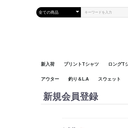
新入荷
プリントTシャツ
ロングT
アウター
キッズサイズ
ショートスリーブ
ポロシャツ
ロングスリーブ
釣り＆L.A
スウェット
ス
釣
ピ
ジ
SN
ベスト
ナイロンパーカー
新規会員登録
特定専用ページ
SNOOPY(スヌーピー)
The L.A.mart
ポケットスウ
プリントパー
プリントスウ