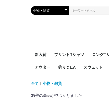
新入荷
プリントTシャツ
ロングT
アウター
キッズサイズ
ショートスリーブ
ロングスリーブ
ポロシャツ
釣り＆L.A
スウェット
釣
ス
ピ
ジ
SN
ナイロンパーカー
ベスト
特定専用ページ
SNOOPY(スヌーピー)
The L.A.mart
ポケットスウ
プリントパー
プリントスウ
全て
|
小物・雑貨
39件
の商品が見つかりました