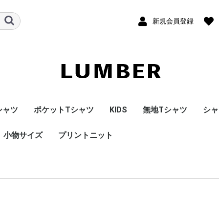
新規会員登録
シャツ
ポケットTシャツ
KIDS
無地Tシャツ
シャ
りシリーズ
ニーカーシリーズ
ーナッツシリーズ
ャパンシリーズ
OOPY
小物サイズ
【LUMBER】ポケット
ショートスリーブ
ロングスリーブ
プリントニット
バンドT
Tシャツ
ェット
カー
ェット